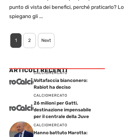
punto di vista dei benefici, perché praticarlo? Lo
spiegano gli ...
1
2
Next
ARTICOLI RECENTI
CALCIOMERCATO
Voltafaccia bianconero:
Rabiot ha deciso
CALCIOMERCATO
26 milioni per Gatti,
destinazione impensabile
per il centrale della Juve
CALCIOMERCATO
Hanno battuto Marotta: