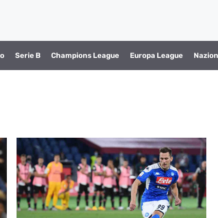
io
Serie B
Champions League
Europa League
Nazion