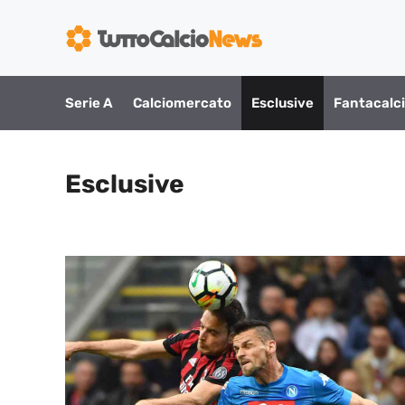
Vai
al
contenuto
Serie A
Calciomercato
Esclusive
Fantacalc
Esclusive